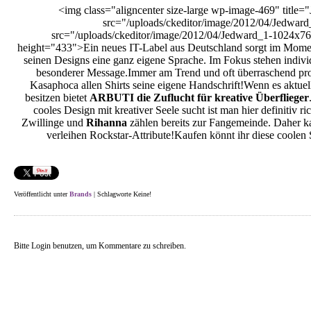
<img class="aligncenter size-large wp-image-469" title=
src="/uploads/ckeditor/image/2012/04/Jedwar
src="/uploads/ckeditor/image/2012/04/Jedward_1-1024x76
height="433">Ein neues IT-Label aus Deutschland sorgt im Mome
seinen Designs eine ganz eigene Sprache. Im Fokus stehen indivi
besonderer Message.Immer am Trend und oft überraschend pro
Kasaphoca allen Shirts seine eigene Handschrift!Wenn es aktue
besitzen bietet
ARBUTI die Zuflucht für kreative Überflieger
cooles Design mit kreativer Seele sucht ist man hier definitiv ric
Zwillinge und
Rihanna
zählen bereits zur Fangemeinde. Daher kan
verleihen Rockstar-Attribute!Kaufen könnt ihr diese coolen 
Veröffentlicht unter
Brands
| Schlagworte Keine!
Bitte Login benutzen, um Kommentare zu schreiben.