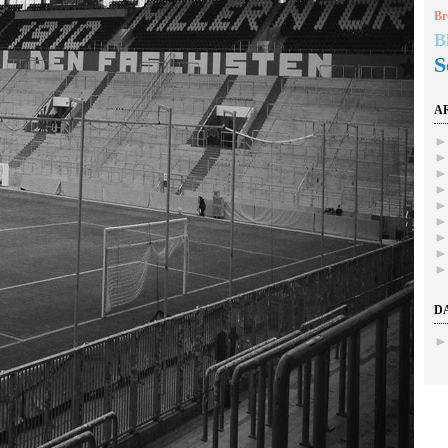
Br
B
S
A
D