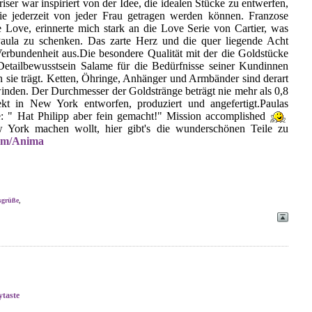
ser war inspiriert von der Idee, die idealen Stücke zu entwerfen,
sie jederzeit von jeder Frau getragen werden können. Franzose
 Love, erinnerte mich stark an die Love Serie von Cartier, was
Paula zu schenken. Das zarte Herz und die quer liegende Acht
Verbundenheit aus.Die besondere Qualität mit der die Goldstücke
etailbewusstsein Salame für die Bedürfnisse seiner Kundinnen
n sie trägt. Ketten, Öhringe, Anhänger und Armbänder sind derart
hwinden. Der Durchmesser der Goldstränge beträgt nie mehr als 0,8
t in New York entworfen, produziert und angefertigt.Paulas
e: " Hat Philipp aber fein gemacht!" Mission accomplished
York machen wollt, hier gibt's die wunderschönen Teile zu
com/Anima
sgrüße
,
ytaste