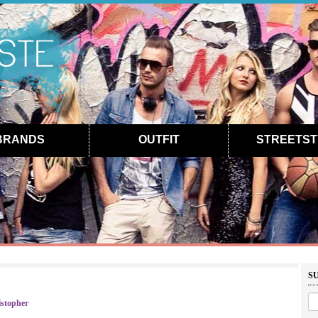
BRANDS
OUTFIT
STREETST
S
!
stopher