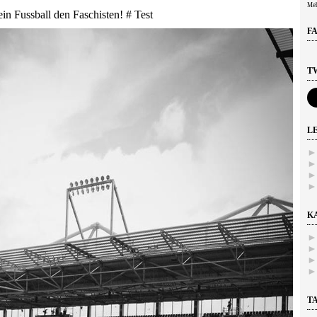
Meh
in Fussball den Faschisten! # Test
F
T
L
K
T