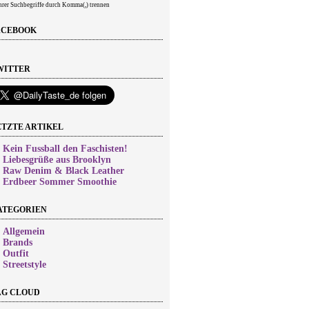
rer Suchbegriffe durch Komma(,) trennen
ACEBOOK
WITTER
ETZTE ARTIKEL
►
Kein Fussball den Faschisten!
►
Liebesgrüße aus Brooklyn
►
Raw Denim & Black Leather
►
Erdbeer Sommer Smoothie
ATEGORIEN
►
Allgemein
►
Brands
►
Outfit
►
Streetstyle
AG CLOUD