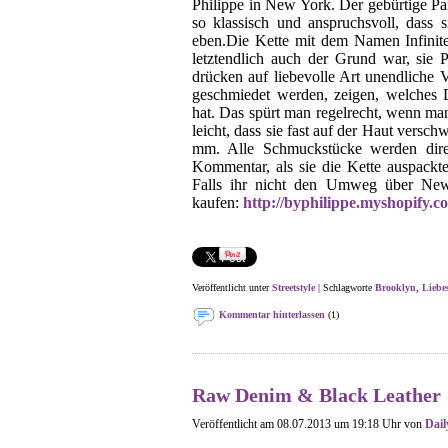
Philippe in New York. Der gebürtige Pari
so klassisch und anspruchsvoll, dass 
eben.Die Kette mit dem Namen Infinite
letztendlich auch der Grund war, sie 
drücken auf liebevolle Art unendliche 
geschmiedet werden, zeigen, welches D
hat. Das spürt man regelrecht, wenn ma
leicht, dass sie fast auf der Haut versc
mm. Alle Schmuckstücke werden direk
Kommentar, als sie die Kette auspackt
Falls ihr nicht den Umweg über New 
kaufen:
http://byphilippe.myshopify.
Veröffentlicht unter
Streetstyle
| Schlagworte
Brooklyn
,
Liebe
Kommentar hinterlassen
(1)
Raw Denim & Black Leather
Veröffentlicht am 08.07.2013 um 19:18 Uhr von
Dail