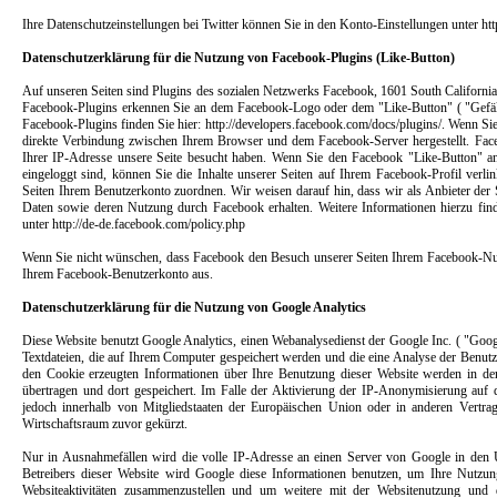
Ihre Datenschutzeinstellungen bei Twitter können Sie in den Konto-Einstellungen unter http
Datenschutzerklärung für die Nutzung von Facebook-Plugins (Like-Button)
Auf unseren Seiten sind Plugins des sozialen Netzwerks Facebook, 1601 South California
Facebook-Plugins erkennen Sie an dem Facebook-Logo oder dem "Like-Button" ( "Gefällt 
Facebook-Plugins finden Sie hier: http://developers.facebook.com/docs/plugins/. Wenn Sie
direkte Verbindung zwischen Ihrem Browser und dem Facebook-Server hergestellt. Faceb
Ihrer IP-Adresse unsere Seite besucht haben. Wenn Sie den Facebook "Like-Button" 
eingeloggt sind, können Sie die Inhalte unserer Seiten auf Ihrem Facebook-Profil ver
Seiten Ihrem Benutzerkonto zuordnen. Wir weisen darauf hin, dass wir als Anbieter der 
Daten sowie deren Nutzung durch Facebook erhalten. Weitere Informationen hierzu fin
unter http://de-de.facebook.com/policy.php
Wenn Sie nicht wünschen, dass Facebook den Besuch unserer Seiten Ihrem Facebook-Nutz
Ihrem Facebook-Benutzerkonto aus.
Datenschutzerklärung für die Nutzung von Google Analytics
Diese Website benutzt Google Analytics, einen Webanalysedienst der Google Inc. ( "Goog
Textdateien, die auf Ihrem Computer gespeichert werden und die eine Analyse der Benut
den Cookie erzeugten Informationen über Ihre Benutzung dieser Website werden in d
übertragen und dort gespeichert. Im Falle der Aktivierung der IP-Anonymisierung auf
jedoch innerhalb von Mitgliedstaaten der Europäischen Union oder in anderen Vertr
Wirtschaftsraum zuvor gekürzt.
Nur in Ausnahmefällen wird die volle IP-Adresse an einen Server von Google in den 
Betreibers dieser Website wird Google diese Informationen benutzen, um Ihre Nutzu
Websiteaktivitäten zusammenzustellen und um weitere mit der Websitenutzung und d