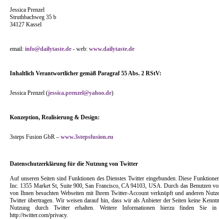
Jessica Prenzel
Struthbachweg 35 b
34127 Kassel
email:
info@dailytaste.de
- web:
www.dailytaste.de
Inhaltlich Verantwortlicher gemäß Paragraf 55 Abs. 2 RStV:
Jessica Prenzel (
jessica.prenzel@yahoo.de
)
Konzeption, Realisierung & Design:
3steps Fusion GbR –
www.3stepsfusion.eu
Datenschutzerklärung für die Nutzung von Twitter
Auf unseren Seiten sind Funktionen des Dienstes Twitter eingebunden. Diese Funktionen 
Inc. 1355 Market St, Suite 900, San Francisco, CA 94103, USA. Durch das Benutzen vo
von Ihnen besuchten Webseiten mit Ihrem Twitter-Account verknüpft und anderen Nutz
Twitter übertragen. Wir weisen darauf hin, dass wir als Anbieter der Seiten keine Kennt
Nutzung durch Twitter erhalten. Weitere Informationen hierzu finden Sie in
http://twitter.com/privacy.